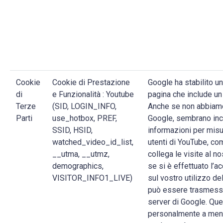
Cookie
Cookie di Prestazione
Google ha stabilito un
di
e Funzionalità : Youtube
pagina che include un
Terze
(SID, LOGIN_INFO,
Anche se non abbiamo 
Parti
use_hotbox, PREF,
Google, sembrano incl
SSID, HSID,
informazioni per misu
watched_video_id_list,
utenti di YouTube, co
__utma, __utmz,
collega le visite al n
demographics,
se si è effettuato l’a
VISITOR_INFO1_LIVE)
sul vostro utilizzo de
può essere trasmess
server di Google. Que
personalmente a meno