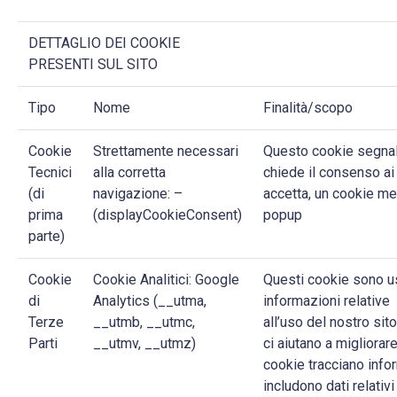
DETTAGLIO DEI COOKIE
PRESENTI SUL SITO
Tipo
Nome
Finalità/scopo
Cookie
Strettamente necessari
Questo cookie segnal
Tecnici
alla corretta
chiede il consenso ai
(di
navigazione: –
accetta, un cookie me
prima
(displayCookieConsent)
popup
parte)
Cookie
Cookie Analitici: Google
Questi cookie sono us
di
Analytics (__utma,
informazioni relative
Terze
__utmb, __utmc,
all’uso del nostro sito
Parti
__utmv, __utmz)
ci aiutano a migliorare
cookie tracciano inf
includono dati relativi