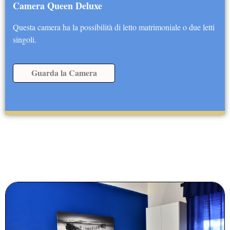
Camera Queen Deluxe
Questa camera ha la possibilità di letto matrimoniale o due letti
singoli.
Guarda la Camera