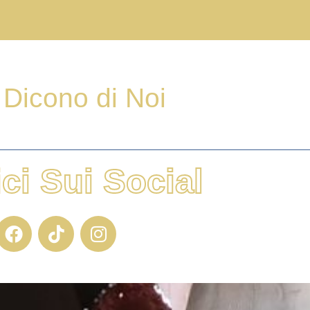
Dicono di Noi
ci Sui Social