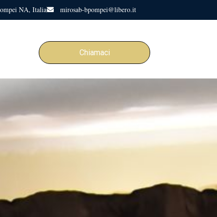
ompei NA, Italia
mirosab-bpompei@libero.it
Chiamaci