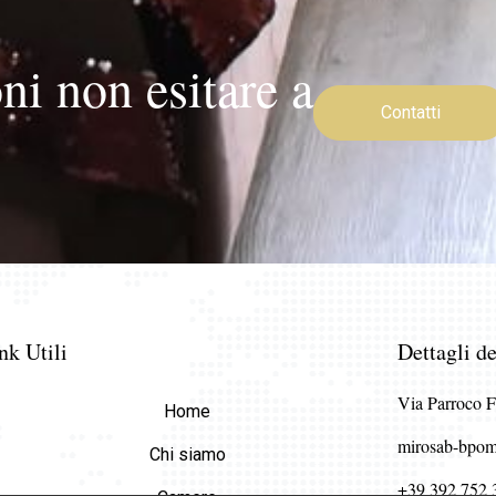
ni non esitare a
Contatti
nk Utili
Dettagli de
Via Parroco F
Home
mirosab-bpom
Chi siamo
+39 392 752 