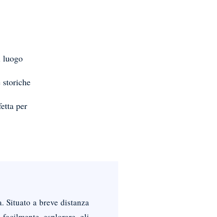
l luogo
 storiche
etta per
. Situato a breve distanza
facilmente esplorare gli