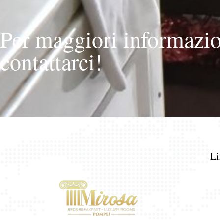
Per maggiori informazio
contattarci!
Li